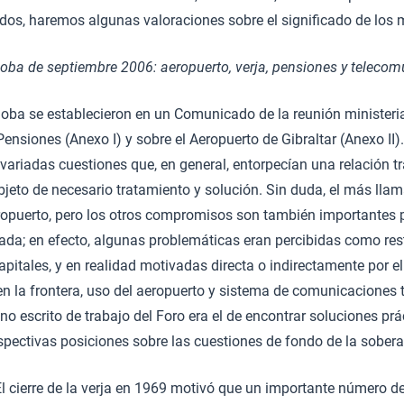
dos, haremos algunas valoraciones sobre el significado de los
oba de septiembre 2006: aeropuerto, verja, pensiones y teleco
oba se establecieron en un Comunicado de la reunión ministeria
ensiones (Anexo I) y sobre el Aeropuerto de Gibraltar (Anexo II).
riadas cuestiones que, en general, entorpecían una relación tr
jeto de necesario tratamiento y solución. Sin duda, el más llam
eropuerto, pero los otros compromisos son también importantes 
ada; en efecto, algunas problemáticas eran percibidas como res
apitales, y en realidad motivadas directa o indirectamente por e
 en la frontera, uso del aeropuerto y sistema de comunicaciones t
 no escrito de trabajo del Foro era el de encontrar soluciones pr
pectivas posiciones sobre las cuestiones de fondo de la sobera
l cierre de la verja en 1969 motivó que un importante número d