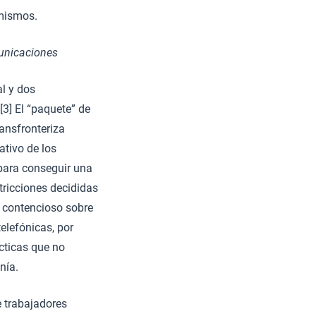
 mismos.
municaciones
l y dos
[3] El “paquete” de
ansfronteriza
ativo de los
para conseguir una
tricciones decididas
l contencioso sobre
elefónicas, por
ácticas que no
nía.
e trabajadores