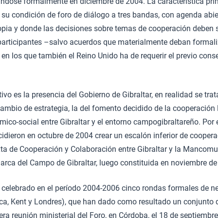
ndose formalmente en diciembre de 2004. La característica prin
su condición de foro de diálogo a tres bandas, con agenda abier
ropia y donde las decisiones sobre temas de cooperación deben 
 participantes –salvo acuerdos que materialmente deban formal
o en los que también el Reino Unido ha de requerir el previo con
vo es la presencia del Gobierno de Gibraltar, en realidad se trat
mbio de estrategia, la del fomento decidido de la cooperación 
mico-social entre Gibraltar y el entorno campogibraltareño. Por e
dieron en octubre de 2004 crear un escalón inferior de coopera
xta de Cooperación y Colaboración entre Gibraltar y la Mancom
arca del Campo de Gibraltar, luego constituida en noviembre de
a celebrado en el período 2004-2006 cinco rondas formales de n
rca, Kent y Londres), que han dado como resultado un conjunto
ra reunión ministerial del Foro, en Córdoba, el 18 de septiembr