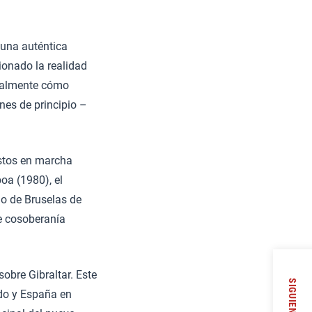
 una auténtica
ionado la realidad
onalmente cómo
nes de principio –
estos en marcha
oa (1980), el
o de Bruselas de
re cosoberanía
obre Gibraltar. Este
SIGUIENTE
ido y España en