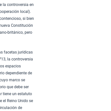
e la controversia en
ooperación local).
contencioso, si bien
 nueva Constitución
ano-británico, pero
s facetas jurídicas
713, la controversia
 los espacios
orio dependiente de
 cuyo marco se
orio que debe ser
r tiene un estatuto
e el Reino Unido se
circulación de