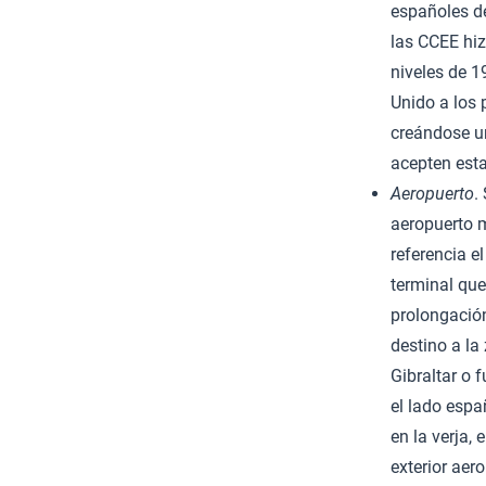
españoles de
las CCEE hiz
niveles de 1
Unido a los 
creándose un
acepten esta
Aeropuerto
.
aeropuerto m
referencia e
terminal que
prolongación
destino a la
Gibraltar o f
el lado espa
en la verja,
exterior aer