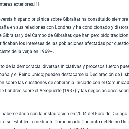
teras exteriores.[1]
oversia hispano británica sobre Gibraltar ha constituido siempre
aña en sus relaciones con Londres y ha condicionado y distors
 Gibraltar y del Campo de Gibraltar, que han percibido tradici
ificaban los intereses de las poblaciones afectadas por cuestio
cierre de la verja en 1969–.
nto de la democracia, diversas iniciativas y procesos fueron pu
paña y el Reino Unido; pueden destacarse la Declaración de Lisb
ón sobre las cuestiones de soberanía iniciado con el Comunicad
de Londres sobre el Aeropuerto (1987) y las negociaciones sob
e haberse dado con la instauración en 2004 del Foro de Diálogo s
partito se estableció mediante Comunicado Conjunto del Reino Un