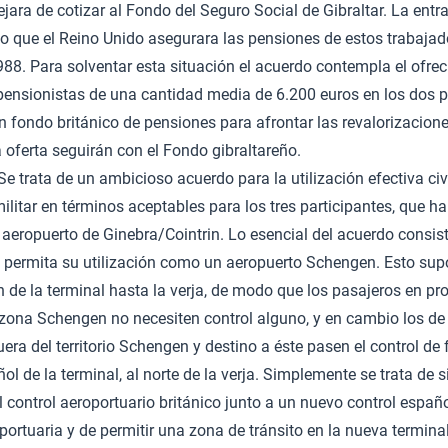
jara de cotizar al Fondo del Seguro Social de Gibraltar. La ent
o que el Reino Unido asegurara las pensiones de estos trabaja
988. Para solventar esta situación el acuerdo contempla el ofrec
pensionistas de una cantidad media de 6.200 euros en los dos 
 fondo británico de pensiones para afrontar las revalorizacione
 oferta seguirán con el Fondo gibraltareño.
 Se trata de un ambicioso acuerdo para la utilización efectiva civ
ilitar en términos aceptables para los tres participantes, que 
l aeropuerto de Ginebra/Cointrin. Lo esencial del acuerdo consis
 permita su utilización como un aeropuerto Schengen. Esto sup
 de la terminal hasta la verja, de modo que los pasajeros en pr
 zona Schengen no necesiten control alguno, y en cambio los de
uera del territorio Schengen y destino a éste pasen el control de 
ñol de la terminal, al norte de la verja. Simplemente se trata de s
 el control aeroportuario británico junto a un nuevo control españ
oportuaria y de permitir una zona de tránsito en la nueva termin