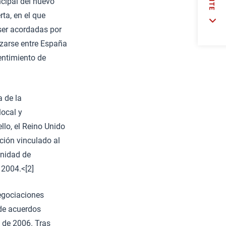
cipal del nuevo
ta, en el que
ser acordadas por
izarse entre España
sentimiento de
a de la
local y
llo, el Reino Unido
ción vinculado al
unidad de
 2004.<[2]
egociaciones
 de acuerdos
e de 2006. Tras