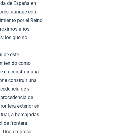
rada de España en
dores, aunque con
imiento por el Reino
próximos años,
s; los que no
il de este
han tenido como
te en construir una
one construir una
ocedencia de y
 procedencia de
frontera exterior en
ituar, a horcajadas
ol de frontera
al. Una empresa