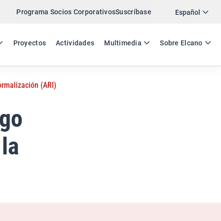
Programa Socios Corporativos
Suscríbase
Twitter
Español
LinkedIn
ES
EN
Proyectos
Actividades
Multimedia
Sobre Elcano
Email
ormalización (ARI)
Enlace
COMPARTIR ANÁLISIS
ogo
 la