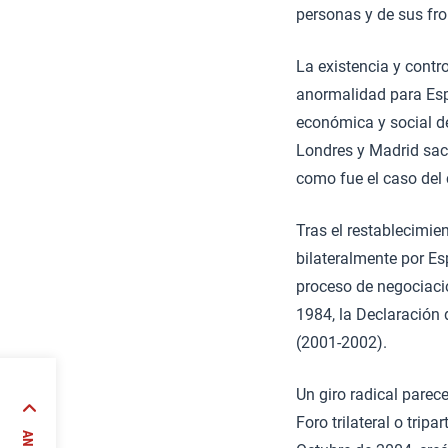
personas y de sus fron
La existencia y contr
anormalidad para Esp
económica y social de
Londres y Madrid sacr
como fue el caso del 
Tras el restablecimie
bilateralmente por Es
proceso de negociaci
1984, la Declaración 
(2001-2002).
Un giro radical parec
e
Foro trilateral o tri