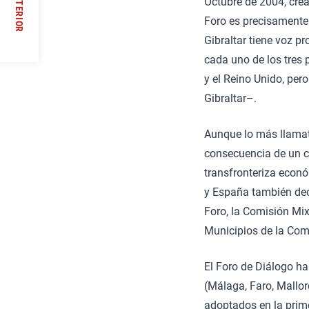
ANTERIOR
Octubre de 2004, creá
//
Foro es precisamente 
Gibraltar tiene voz p
cada uno de los tres
y el Reino Unido, per
Gibraltar–.
Aunque lo más llamati
consecuencia de un ca
transfronteriza econó
y España también deci
Foro, la Comisión Mi
Municipios de la Com
El Foro de Diálogo h
(Málaga, Faro, Mallo
adoptados en la prime