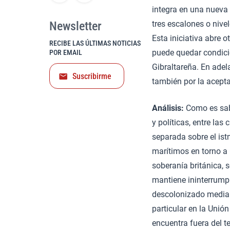
integra en una nueva 
Newsletter
tres escalones o nive
Esta iniciativa abre 
RECIBE LAS ÚLTIMAS NOTICIAS
puede quedar condici
POR EMAIL
Gibraltareña. En adel
Suscribirme
también por la acepta
Análisis:
Como es sabi
y políticas, entre las
separada sobre el ist
marítimos en torno a 
soberanía británica,
mantiene ininterrumpi
descolonizado mediant
particular en la Unió
encuentra fuera del te