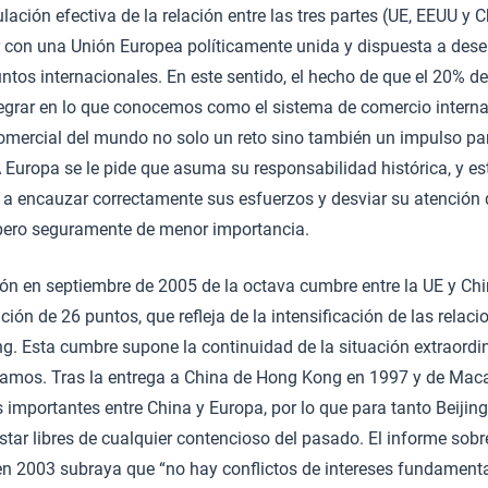
ulación efectiva de la relación entre las tres partes (UE, EEUU y C
r con una Unión Europea políticamente unida y dispuesta a des
untos internacionales. En este sentido, el hecho de que el 20% d
egrar en lo que conocemos como el sistema de comercio interna
comercial del mundo no solo un reto sino también un impulso p
A Europa se le pide que asuma su responsabilidad histórica, y esta
 a encauzar correctamente sus esfuerzos y desviar su atención 
pero seguramente de menor importancia.
ón en septiembre de 2005 de la octava cumbre entre la UE y Ch
ción de 26 puntos, que refleja de la intensificación de las relac
ing. Esta cumbre supone la continuidad de la situación extraordi
ramos. Tras la entrega a China de Hong Kong en 1997 y de Mac
s importantes entre China y Europa, por lo que para tanto Beiji
tar libres de cualquier contencioso del pasado. El informe sobre
n 2003 subraya que “no hay conflictos de intereses fundamental