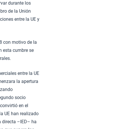
var durante los
bro de la Unión
ciones entre la UE y
8 con motivo de la
En esta cumbre se
rales.
rciales entre la UE
enzara la apertura
anzando
segundo socio
onvirtió en el
la UE han realizado
ra directa –IED– ha