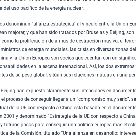
 del uso pacífico de la energía nuclear.
os denominan “alianza estratégica” al vínculo entre la Unión Eu
an mejorar, y que han sido tratados por Bruselas y Beijing, son
, como la proliferación de armas de destrucción masiva, el terro
uministros de energía mundiales, las crisis en diversas zonas d
ina y la Unión Europea son socios que cuentan con un significa
ponsabilidades en la escena internacional. Así, los dos extremos
ntes de su peso global, sitúan sus relaciones mutuas en una pe
Beijing han expuesto claramente sus intenciones en documentos
 el proceso de conseguir llegar a un “compromiso muy serio”, 
actual de la UE con respecto a China está basada en el documento
 2001 y denominado “Estrategia de la UE con respecto a China:
 futuros pasos para conseguir una política europea más efecti
ica de la Comisión, titulado “Una alianza en desarrollo: intere