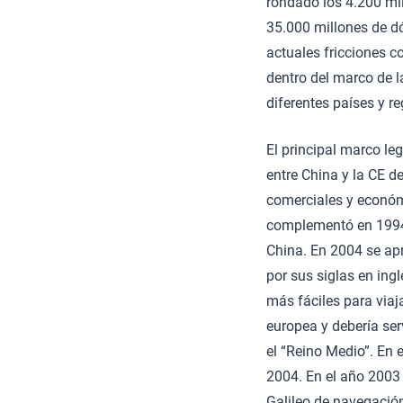
rondado los 4.200 mil
35.000 millones de dó
actuales fricciones c
dentro del marco de 
diferentes países y r
El principal marco le
entre China y la CE d
comerciales y económ
complementó en 1994 
China. En 2004 se ap
por sus siglas en ing
más fáciles para viaj
europea y debería ser
el “Reino Medio”. En
2004. En el año 2003
Galileo de navegación