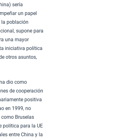
hina) sería
empeñar un papel
e la población
cional, supone para
ara una mayor
 iniciativa política
de otros asuntos,
ina dio como
iones de cooperación
nariamente positiva
ao en 1999, no
ng como Bruselas
 política para la UE
es entre China y la