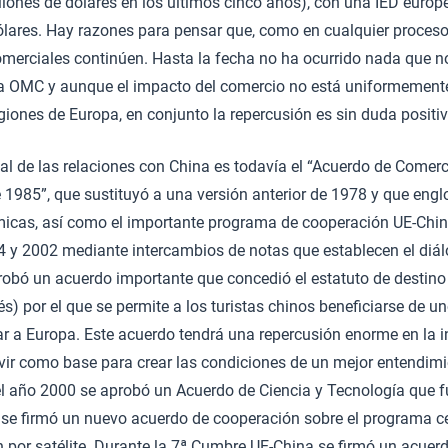
lones de dólares en los últimos cinco años), con una IED europ
lares. Hay razones para pensar que, como en cualquier proceso 
omerciales continúen. Hasta la fecha no ha ocurrido nada que n
la OMC y aunque el impacto del comercio no está uniformemente 
egiones de Europa, en conjunto la repercusión es sin duda positiv
gal de las relaciones con China es todavía el “Acuerdo de Comer
e 1985”, que sustituyó a una versión anterior de 1978 y que engl
icas, así como el importante programa de cooperación UE-Chin
y 2002 mediante intercambios de notas que establecen el diálo
robó un acuerdo importante que concedió el estatuto de destino
lés) por el que se permite a los turistas chinos beneficiarse de 
ar a Europa. Este acuerdo tendrá una repercusión enorme en la in
vir como base para crear las condiciones de un mejor entendimi
 el año 2000 se aprobó un Acuerdo de Ciencia y Tecnología que 
 se firmó un nuevo acuerdo de cooperación sobre el programa c
 por satélite. Durante la 7ª Cumbre UE-China se firmó un acuer