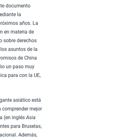
Este documento
ediante la
 próximos años. La
ón en materia de
go sobre derechos
los asuntos de la
romisos de China
 dio un paso muy
ica para con la UE,
gante asiático está
ra comprender mejor
a (en inglés
Asia
ntes para Bruselas,
nacional. Además,