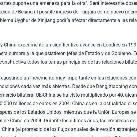
partes supone una amenaza para la otra”. Será interesante obser
cción de Beijing al posible ingreso de Turquía como nuevo miem
blema Uyghur de Xinjiang podría afectar directamente a las rela
E y China experimentó un significativo avance en Londres en 199
mera cumbre a la que asistieron jefes de Estado y de Gobierno. 
constructiva todos los temas principales de las relaciones bilate
á causando un incremento muy importante en las relaciones come
ondiciones cada vez más abiertas. Desde que Deng Xiaoping com
comercio bilateral UE-China se ha visto multiplicado por 40, alc
000 millones de euros en 2004. China es en la actualidad el 
spués de los Estados Unidos, mientras que la Unión Europea se c
l de China en 2004. Durante los últimos años, las empresas de 
n China (el promedio de los flujos anuales de inversión extranje