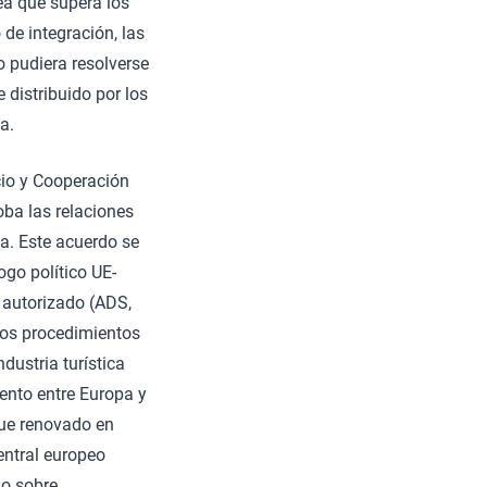
ea que supera los
de integración, las
o pudiera resolverse
distribuido por los
a.
cio y Cooperación
oba las relaciones
a. Este acuerdo se
go político UE-
 autorizado (ADS,
unos procedimientos
dustria turística
ento entre Europa y
fue renovado en
entral europeo
do sobre