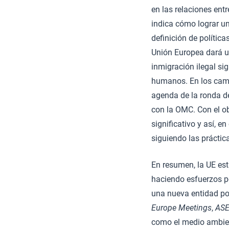
en las relaciones ent
indica cómo lograr un
definición de polític
Unión Europea dará un
inmigración ilegal si
humanos. En los camp
agenda de la ronda d
con la OMC. Con el ob
significativo y así, 
siguiendo las práctic
En resumen, la UE est
haciendo esfuerzos p
una nueva entidad pol
Europe Meetings
,
AS
como el medio ambient