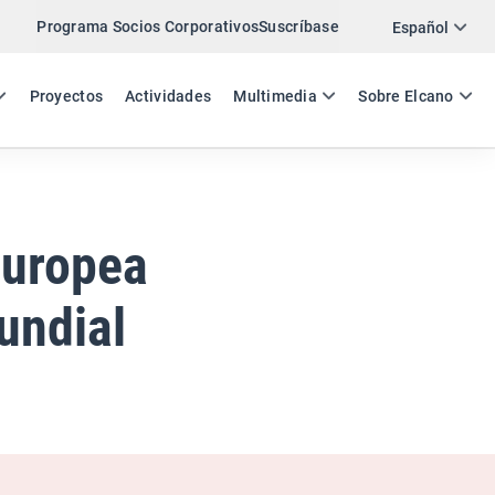
Programa Socios Corporativos
Suscríbase
Twitter
Español
LinkedIn
ES
EN
Proyectos
Actividades
Multimedia
Sobre Elcano
Email
Enlace
COMPARTIR ANÁLISIS
Europea
undial