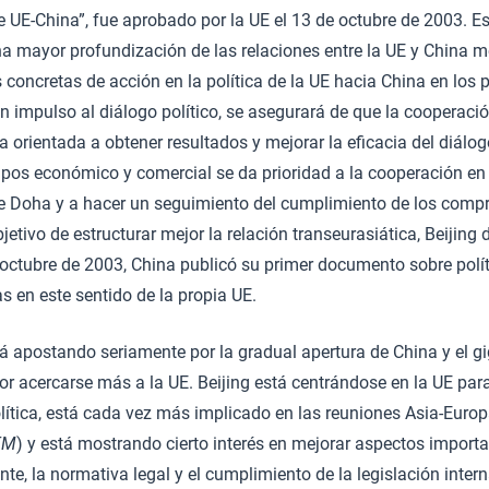
re UE-China”, fue aprobado por la UE el 13 de octubre de 2003. 
a mayor profundización de las relaciones entre la UE y China m
as concretas de acción en la política de la UE hacia China en los
 impulso al diálogo político, se asegurará de que la cooperaci
ga orientada a obtener resultados y mejorar la eficacia del diálo
os económico y comercial se da prioridad a la cooperación en 
e Doha y a hacer un seguimiento del cumplimiento de los comp
jetivo de estructurar mejor la relación transeurasiática, Beijing
en octubre de 2003, China publicó su primer documento sobre polít
as en este sentido de la propia UE.
á apostando seriamente por la gradual apertura de China y el gi
or acercarse más a la UE. Beijing está centrándose en la UE pa
ítica, está cada vez más implicado en las reuniones Asia-Europ
EM
) y está mostrando cierto interés en mejorar aspectos importa
e, la normativa legal y el cumplimiento de la legislación inter