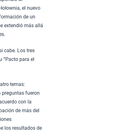
Hołownia, el nuevo
a formación de un
se extendió más allá
es.
i cabe. Los tres
u “Pacto para el
uatro temas:
as preguntas fueron
acuerdo con la
ipación de más del
ciones
e los resultados de