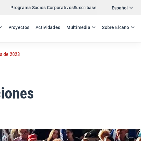
Programa Socios Corporativos
Suscríbase
Twitter
Español
LinkedIn
ES
EN
Proyectos
Actividades
Multimedia
Sobre Elcano
Email
as de 2023
Enlace
COMPARTIR ANÁLISIS
ciones