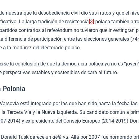
 demuestra que la desobediencia civil dio sus frutos y que el niv
icativo. La larga tradición de resistencia
[3]
polaca también arroj
partidos contrarios al referéndum no tuvieron que invertir gran p
 La diferencia de participación entre las elecciones generales (7
e a la madurez del electorado polaco.
erse la conclusión de que la democracia polaca ya no es “joven”,
e perspectivas estables y sostenibles de cara al futuro.
n Polonia
Varsovia está integrado por las que han sido hasta la fecha las 
 la Tercera Vía y la Nueva Izquierda. Su candidato común a prim
2007-2014) y ex presidente del Consejo Europeo (2014-2019) Don
de Donald Tusk parece un
déjà vu
. Allá por 2007 fue nombrado pri