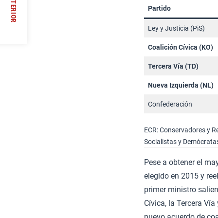
ANTERIOR
Partido
//
Ley y Justicia (PiS)
Coalición Cívica (KO)
Tercera Vía (TD)
Nueva Izquierda (NL)
Confederación
ECR: Conservadores y Re
Socialistas y Demócratas
Pese a obtener el may
elegido en 2015 y re
primer ministro sali
Cívica, la Tercera Ví
nuevo acuerdo de coal