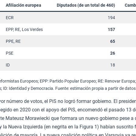
Afiliación europea
Diputados (de un total de 460)
Cambi
ECR
194
EPP, RE, Los Verdes
157
PPE, RE
65
PSE
26
ID
18
formistas Europeos; EPP: Partido Popular Europeo; RE: Renovar Europa;
; ID: Identidad y Democracia. Fuente: estimación propia a partir de dato
or número de votos, el PiS no logró formar gobierno. El preside
elegido en 2020 con el apoyo del PiS, encomendó el pasado 13 d
ente Mateusz Morawiecki que formara un nuevo gobierno pese a 
a y la Nueva Izquierda (en negrita en la Figura 1) habían suscrit
ición de mayoría. La nueva coalición política en Varsovia ya r