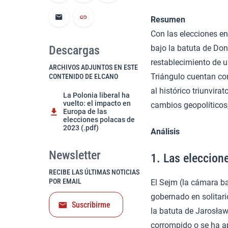
Resumen
Con las elecciones en 
Descargas
bajo la batuta de Don
restablecimiento de u
ARCHIVOS ADJUNTOS EN ESTE
Triángulo cuentan con
CONTENIDO DE ELCANO
al histórico triunvira
La Polonia liberal ha
vuelto: el impacto en
cambios geopolíticos,
Europa de las
elecciones polacas de
2023 (.pdf)
Análisis
Newsletter
1. Las eleccion
RECIBE LAS ÚLTIMAS NOTICIAS
POR EMAIL
El Sejm (la cámara b
gobernado en solitari
Suscribirme
la batuta de Jarosław
corrompido o se ha ap