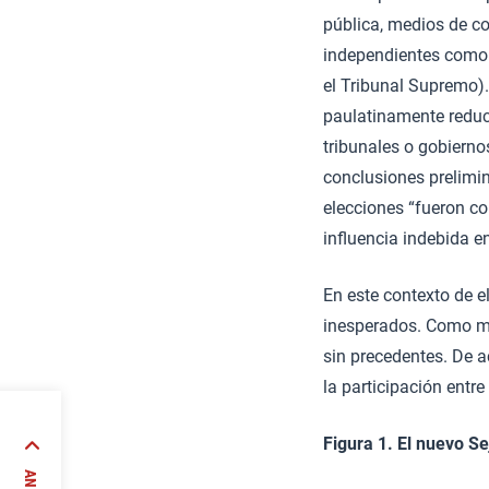
pública, medios de co
independientes como e
el Tribunal Supremo).
paulatinamente reduc
tribunales o gobierno
conclusiones prelimi
elecciones “fueron co
influencia indebida e
En este contexto de e
inesperados. Como mue
sin precedentes. De a
la participación entr
Figura 1. El nuevo S
 Unión