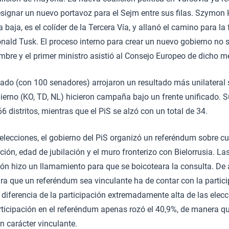
signar un nuevo portavoz para el Sejm entre sus filas. Szymon 
 baja, es el colíder de la Tercera Vía, y allanó el camino para l
ald Tusk. El proceso interno para crear un nuevo gobierno no 
bre y el primer ministro asistió al Consejo Europeo de dicho m
ado (con 100 senadores) arrojaron un resultado más unilateral s
ierno (KO, TD, NL) hicieron campaña bajo un frente unificado. S
 distritos, mientras que el PiS se alzó con un total de 34.
elecciones, el gobierno del PiS organizó un referéndum sobre c
ación, edad de jubilación y el muro fronterizo con Bielorrusia. L
ón hizo un llamamiento para que se boicoteara la consulta. De 
ara que un referéndum sea vinculante ha de contar con la partic
 diferencia de la participación extremadamente alta de las elec
rticipación en el referéndum apenas rozó el 40,9%, de manera qu
n carácter vinculante.