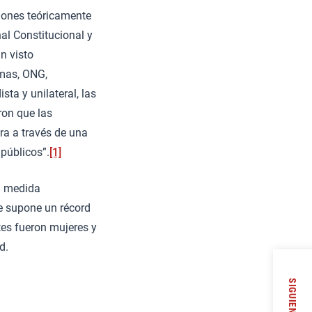
ciones teóricamente
nal Constitucional y
n visto
mas, ONG,
ta y unilateral, las
ron que las
ra a través de una
 públicos”.
[1]
an medida
ue supone un récord
tes fueron mujeres y
d.
SIGUIENTE