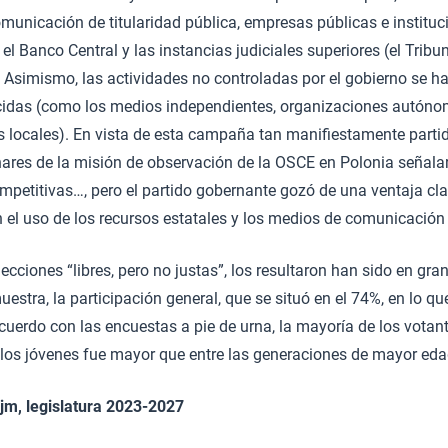
municación de titularidad pública, empresas públicas e institu
l Banco Central y las instancias judiciales superiores (el Tribu
 Asimismo, las actividades no controladas por el gobierno se ha
idas (como los medios independientes, organizaciones autóno
s locales). En vista de esta campaña tan manifiestamente partidis
nares de la misión de observación de la OSCE en Polonia señala
mpetitivas…, pero el partido gobernante gozó de una ventaja cla
n el uso de los recursos estatales y los medios de comunicación
lecciones “libres, pero no justas”, los resultaron han sido en gr
stra, la participación general, que se situó en el 74%, en lo q
cuerdo con las encuestas a pie de urna, la mayoría de los votan
e los jóvenes fue mayor que entre las generaciones de mayor eda
ejm, legislatura 2023-2027