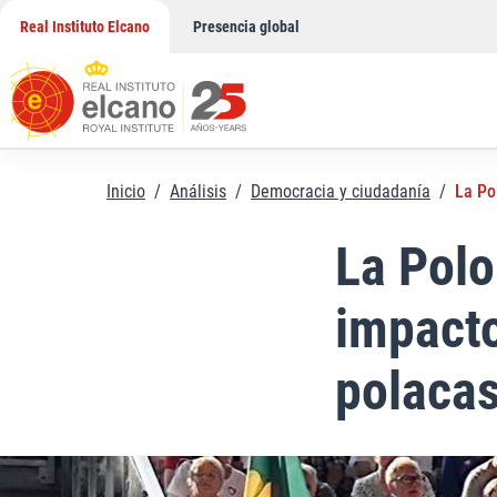
Saltar
Real Instituto Elcano
Presencia global
al
contenido
Inicio
/
Análisis
/
Democracia y ciudadanía
/
La Po
La Polon
impacto
polaca