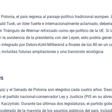
Polonia, el país regresa al paisaje político tradicional europeo.
ald Tusk, un líder fuerte e internacionalmente aclamado, debería
n Triángulo de Weimar reforzado como eje político de la UE. Si l
 la asistencia de la presidenta von der Leyen, esto podría gener
to integrado por Delors-Kohl-Mitterand a finales de los 80 en un 
 incluidas futuras ampliaciones y una transición ecológica.
es
aja) y el Senado de Polonia son elegidos cada cuatro años. Des
o el partido nacional-conservador Ley y Justicia (PiS en su abre
 Kaczyński. Durante las últimas dos legislaturas, el partido gob
oderado de la mayoría de los asuntos públicos del país, inclui