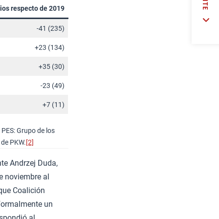
os respecto de 2019
-41 (235)
+23 (134)
+35 (30)
-23 (49)
+7 (11)
 PES: Grupo de los
s de PKW.
[2]
nte Andrzej Duda,
e noviembre al
que Coalición
o formalmente un
espondió al