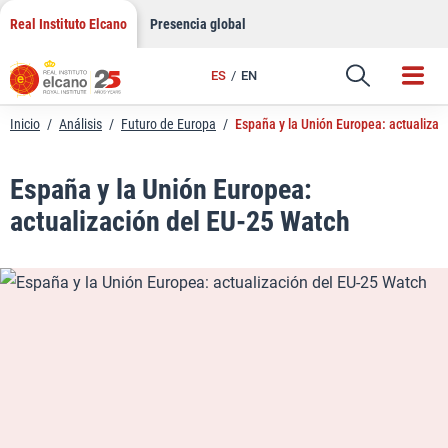
LinkedIn
Saltar
Real Instituto Elcano
Presencia global
al
Email
contenido
ES
EN
Enlace
Inicio
/
Análisis
/
Futuro de Europa
/
España y la Unión Europea: actualizac
España y la Unión Europea:
actualización del EU-25 Watch