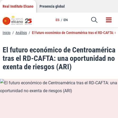
LinkedIn
Saltar
Real Instituto Elcano
Presencia global
al
Email
contenido
ES
EN
Enlace
Inicio
/
Análisis
/
El futuro económico de Centroamérica tras el RD-CAFTA: un
El futuro económico de Centroamérica
tras el RD-CAFTA: una oportunidad no
exenta de riesgos (ARI)