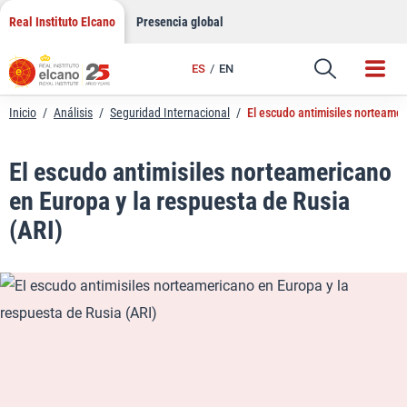
LinkedIn
Saltar
Real Instituto Elcano
Presencia global
al
Email
contenido
ES
EN
Enlace
Inicio
/
Análisis
/
Seguridad Internacional
/
El escudo antimisiles norteamer
El escudo antimisiles norteamericano
en Europa y la respuesta de Rusia
(ARI)