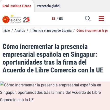
LinkedIn
Saltar
Real Instituto Elcano
Presencia global
al
Email
contenido
ES
EN
Enlace
Inicio
/
Análisis
/
Influencia e imagen de España
/
Cómo incrementar la pres
Cómo incrementar la presencia
empresarial española en Singapur:
oportunidades tras la firma del
Acuerdo de Libre Comercio con la UE