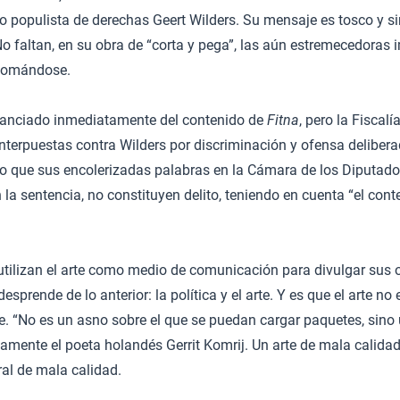
ado populista de derechas Geert Wilders. Su mensaje es tosco y si
. No faltan, en su obra de “corta y pega”, las aún estremecedoras
lomándose.
stanciado inmediatamente del contenido de
Fitna
, pero la Fiscal
nterpuestas contra Wilders por discriminación y ofensa delibera
o que sus encolerizadas palabras en la Cámara de los Diputados
 la sentencia, no constituyen delito, teniendo en cuenta “el cont
utilizan el arte como medio de comunicación para divulgar sus 
sprende de lo anterior: la política y el arte. Y es que el arte no 
. “No es un asno sobre el que se puedan cargar paquetes, sino 
mente el poeta holandés Gerrit Komrij. Un arte de mala calidad e
al de mala calidad.