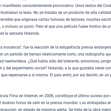
un manifiesto conscientemente provocativo. Unos textos del Cor
lustraban la tesis. No se trataba de un producto de alta calidad 
rensible que originase cartas furiosas de lectores, muchas escrit
 incluso un juicio. Pero el que una película fuese motivo de u
e la sensata Holanda.
a inocencia”, fue la reacción de la estupefacta prensa extranjer
en un período de tiempo relativamente corto, una radiografía qu
ad neerlandesa. ¿Qué había sido del tolerante, armonioso, progr
r y del experimento social? Holanda, a la que gustaba verse com
 que repensarse a sí misma. El país entró, por así decirlo, en un
lícula
Fitna
en Internet, en 2008, constituye el último suceso por 
l dudoso honor de salir en la prensa mundial. Las embajadas e
recaución, en estado de máxima alerta. Se trata de la obra men