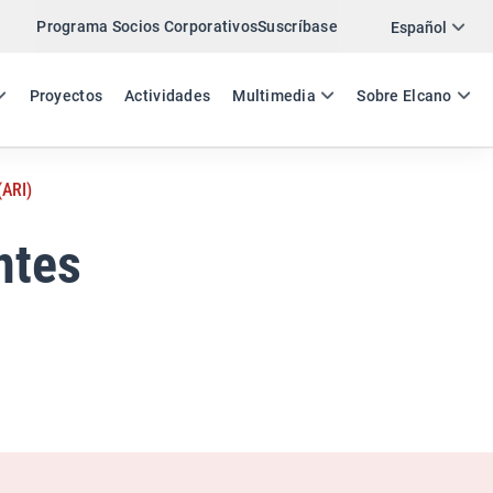
Programa Socios Corporativos
Suscríbase
Twitter
Español
LinkedIn
ES
EN
Proyectos
Actividades
Multimedia
Sobre Elcano
Email
(ARI)
Enlace
COMPARTIR ANÁLISIS
ntes