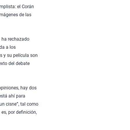
mplista: el Corán
 imágenes de las
ía ha rechazado
da a los
 y su película son
exto del debate
opiniones, hay dos
está ahí para
un cisne”, tal como
s, por definición,