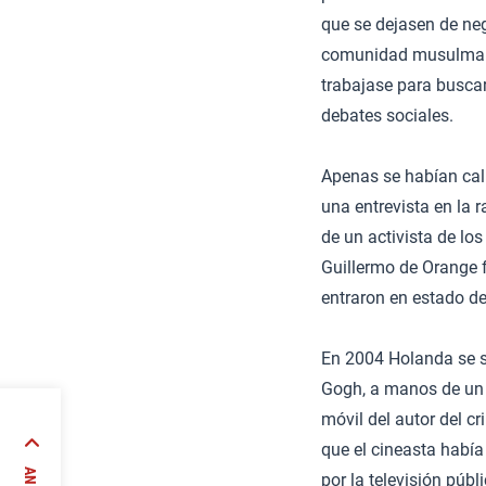
que se dejasen de neg
comunidad musulmana,
trabajase para buscar
debates sociales.
Apenas se habían calm
una entrevista en la r
de un activista de lo
Guillermo de Orange f
entraron en estado d
En 2004 Holanda se so
Gogh, a manos de un a
móvil del autor del c
que el cineasta había
paña:
por la televisión púb