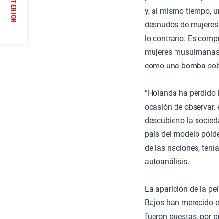
ANTERIOR
ctivas
y, al mismo tiempo, 
/
desnudos de mujeres i
lo contrario. Es comp
mujeres musulmanas, o
como una bomba sobr
“Holanda ha perdido l
ocasión de observar, 
descubierto la socied
país del modelo pólde
de las naciones, tenía
autoanálisis.
La aparición de la pe
Bajos han merecido e
fueron puestas, por p