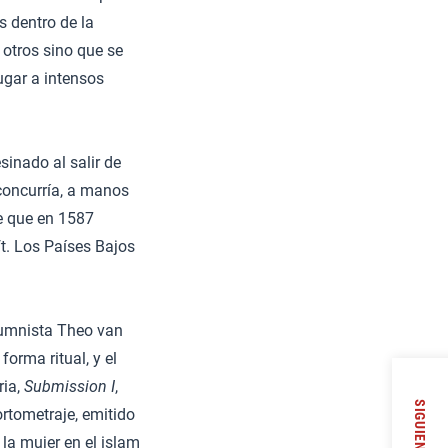
s dentro de la
otros sino que se
ugar a intensos
inado al salir de
 concurría, a manos
de que en 1587
t. Los Países Bajos
olumnista Theo van
orma ritual, y el
ria,
Submission I
,
SIGUIENTE
ortometraje, emitido
 la mujer en el islam