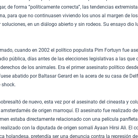
ar, de forma “políticamente correcta”, las tendencias extremista
 para que no continuasen viviendo los unos al margen de los 
 soluciones, en un diálogo abierto y sin rodeos. Su ensayo dio l
ado, cuando en 2002 el político populista Pim Fortuyn fue ases
adio pública, días antes de las elecciones legislativas a las que
s derechos de los animales. Era el primer asesinato político des
uese abatido por Baltasar Gerard en la acera de su casa de Delf
e shock.
bresaltó de nuevo, esta vez por el asesinato del cineasta y c
msterdamés de origen marroquí. El asesinato fue realizado de f
rimen estaba directamente relacionado con una película panfleta
 realizado con la diputada de origen somalí Ayaan Hirsi Ali. El c
lica holandesa, pretendía ser una denuncia contra la represión de