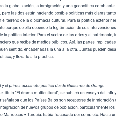
o la globalización, la inmigración y una geopolítica cambiante
, pero las dos están haciendo posible políticas más claras tanto
el terreno de la diplomacia cultural. Para la política exterior ne
te porque de ella depende la legitimación de sus intervencione
e la política interior. Para el sector de las artes y el patrimonio,
anciero que recibe de medios públicos. Así, las partes implica
l buen sentido, encadenadas la una a la otra. Juntas pueden desa
ítico, y llevarlo a la práctica.
l y el primer asesinato político desde Guillermo de Orange
el título “El drama multicultural”, se publicó un ensayo del influ
or señalaba que los Países Bajos son receptores de inmigración
integración de nuevos grupos de población, particularmente los
o Marruecos y Turquía, había fracasado por completo. Hacía u