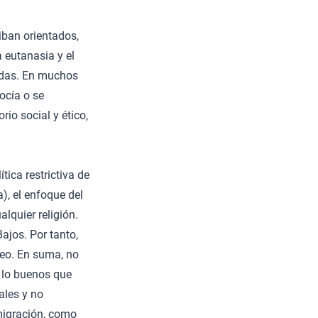
iban orientados,
a eutanasia y el
andas. En muchos
ocía o se
o social y ético,
ica restrictiva de
), el enfoque del
lquier religión.
ajos. Por tanto,
eo. En suma, no
 lo buenos que
ales y no
migración, como