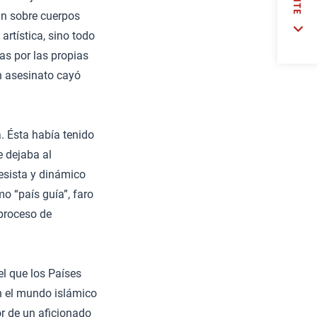
án sobre cuerpos
artística, sino todo
as por las propias
n asesinato cayó
a. Ésta había tenido
e dejaba al
esista y dinámico
o “país guía”, faro
 proceso de
el que los Países
n el mundo islámico
or de un aficionado