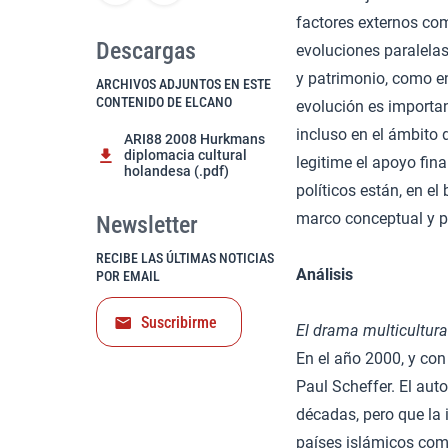
factores externos com
Descargas
evoluciones paralelas
y patrimonio, como en 
ARCHIVOS ADJUNTOS EN ESTE
CONTENIDO DE ELCANO
evolución es importan
incluso en el ámbito d
ARI88 2008 Hurkmans
diplomacia cultural
legitime el apoyo fin
holandesa (.pdf)
políticos están, en e
marco conceptual y pol
Newsletter
RECIBE LAS ÚLTIMAS NOTICIAS
Análisis
POR EMAIL
Suscribirme
El drama multicultura
En el año 2000, y con 
Paul Scheffer. El aut
décadas, pero que la 
países islámicos com