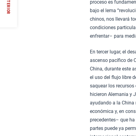
ANTERIOR
proceso es fundament
bajo el lema “revoluc
//
chinos, nos llevará t
condiciones particula
enfrentar– para media
En tercer lugar, el de
ascenso pacífico de C
China, durante este a
el uso del flujo libre
saquear los recursos 
hicieron Alemania y J
ayudando a la China m
económica y, en cons
precedentes– que ha 
partes puede ya permit