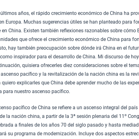
 últimos años, el rápido crecimiento económico de China ha pr
en Europa. Muchas sugerencias útiles se han planteado para fom
 en China. Existen también reflexiones razonables sobre cómo
unidades que ofrece el crecimiento económico de China para fo
sto, hay también preocupación sobre dónde irá China en el futuro
 como inspirador para el desarrollo de China. Mi discurso de ho
tinuación, quisiera ofrecerles diez consideraciones sobre el tema
scenso pacífico y la revitalización de la nación china es la revi
n quiero explicarles que China debe aprender mucho de las exper
a para nuestro ascenso pacífico.
censo pacífico de China se refiere a un ascenso integral del país
 de la nación china, a partir de la 3ª sesión plenaria del 11º Con
rada a finales de los años 70 del siglo pasado y hasta mediado
rá su programa de modernización. Incluye dos aspectos estr