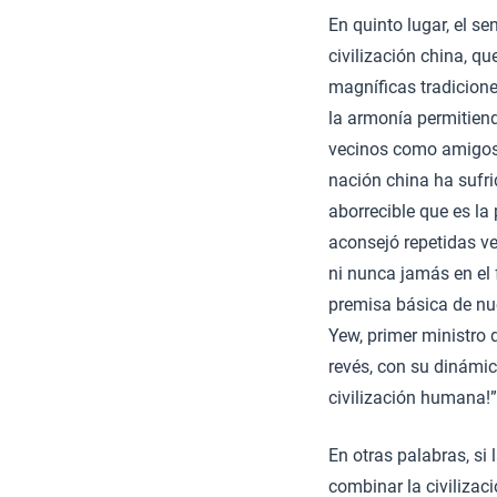
En quinto lugar, el s
civilización china, q
magníficas tradiciones
la armonía permitiendo
vecinos como amigos 
nación china ha sufr
aborrecible que es la 
aconsejó repetidas ve
ni nunca jamás en el
premisa básica de nu
Yew, primer ministro 
revés, con su dinámic
civilización humana!”
En otras palabras, si
combinar la civilizació