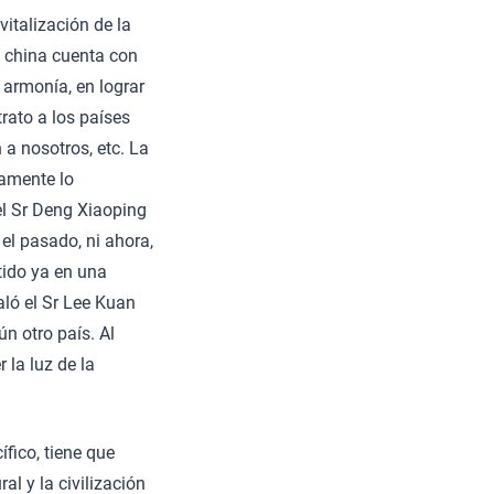
vitalización de la
n china cuenta con
a armonía, en lograr
trato a los países
a nosotros, etc. La
amente lo
 el Sr Deng Xiaoping
el pasado, ni ahora,
tido ya en una
ló el Sr Lee Kuan
n otro país. Al
 la luz de la
fico, tiene que
ral y la civilización