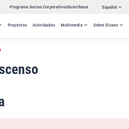
Programa Socios Corporativos
Suscríbase
Twitter
Español
LinkedIn
ES
EN
Proyectos
Actividades
Multimedia
Sobre Elcano
Email
a
Enlace
COMPARTIR COMENTARIO
ascenso
a