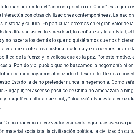
entido más profundo del “ascenso pacífico de China” es la gran re
ue interactúa con otras civilizaciones contemporáneas. La nació
, historia y cultura. En particular, creemos en el gran valor de l
 las diferencias, en la sinceridad, la confianza y la amistad, el 
y no hacer a los demás lo que no quisiéramos que nos hicieran 
ido enormemente en su historia moderna y entendemos profund
política de la fuerza y lo valiosa que es la paz. Por este motivo,
ces al Partido y al pueblo que no buscamos la hegemonía ni en 
 futuro cuando hayamos alcanzado el desarrollo. Hemos conver
estro Estado la de no pretender nunca la hegemonía. Como seña
de Singapur, “el ascenso pacífico de China no amenazará a ningú
a y magnífica cultura nacional, ¡China está dispuesta a encender
.
 la China moderna quiere verdaderamente lograr ese ascenso pací
n material socialista, la civilización política, la civilización cultu