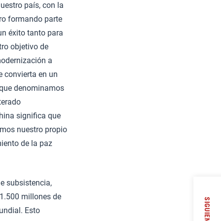
uestro país, con la
ero formando parte
n éxito tanto para
ro objetivo de
modernización a
e convierta en un
os que denominamos
iterado
hina significa que
amos nuestro propio
iento de la paz
e subsistencia,
1.500 millones de
SIGUIENTE
undial. Esto