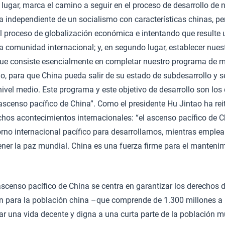
 lugar, marca el camino a seguir en el proceso de desarrollo de n
a independiente de un socialismo con características chinas, p
 proceso de globalización económica e intentando que resulte u
 comunidad internacional; y, en segundo lugar, establecer nuest
 que consiste esencialmente en completar nuestro programa de 
o, para que China pueda salir de su estado de subdesarrollo y s
nivel medio. Este programa y este objetivo de desarrollo son l
l ascenso pacífico de China”. Como el presidente Hu Jintao ha re
os acontecimientos internacionales: “el ascenso pacífico de C
rno internacional pacífico para desarrollarnos, mientras emple
ner la paz mundial. China es una fuerza firme para el mantenim
ascenso pacífico de China se centra en garantizar los derechos d
ón para la población china –que comprende de 1.300 millones a 
r una vida decente y digna a una curta parte de la población m