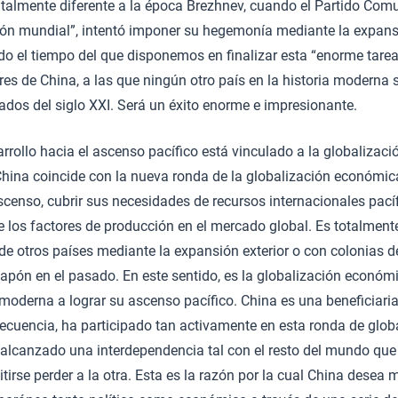
almente diferente a la época Brezhnev, cuando el Partido Comu
ión mundial”, intentó imponer su hegemonía mediante la expansi
odo el tiempo del que disponemos en finalizar esta “enorme tare
res de China, a las que ningún otro país en la historia moderna 
dos del siglo XXI. Será un éxito enorme e impresionante.
sarrollo hacia el ascenso pacífico está vinculado a la globalizac
hina coincide con la nueva ronda de la globalización económica,
scenso, cubrir sus necesidades de recursos internacionales pac
 de los factores de producción en el mercado global. Es totalment
de otros países mediante la expansión exterior o con colonias 
apón en el pasado. En este sentido, es la globalización económi
oderna a lograr su ascenso pacífico. China es una beneficiaria
ecuencia, ha participado tan activamente en esta ronda de glob
alcanzado una interdependencia tal con el resto del mundo que
irse perder a la otra. Esta es la razón por la cual China desea m