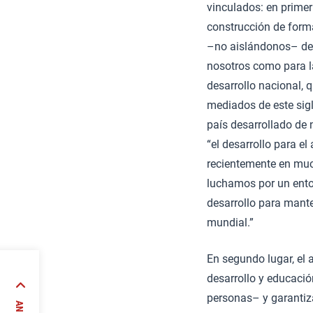
vinculados: en primer
construcción de form
–no aislándonos– del
nosotros como para la
desarrollo nacional,
mediados de este sigl
país desarrollado de 
“el desarrollo para e
recientemente en much
luchamos por un ento
desarrollo para mante
mundial.”
En segundo lugar, el 
desarrollo y educaci
ral
esta
personas– y garantiza
der