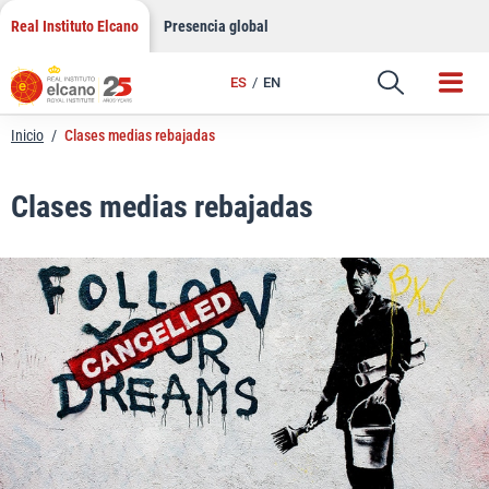
LinkedIn
Saltar
Real Instituto Elcano
Presencia global
al
Email
contenido
ES
EN
Enlace
Inicio
/
Clases medias rebajadas
Clases medias rebajadas