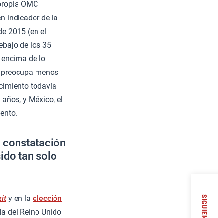
 propia OMC
n indicador de la
de 2015 (en el
debajo de los 35
 encima de lo
ez preocupa menos
ecimiento todavía
 años, y México, el
ento.
a constatación
sido tan solo
it
y en la
elección
SIGUIENTE
ida del Reino Unido