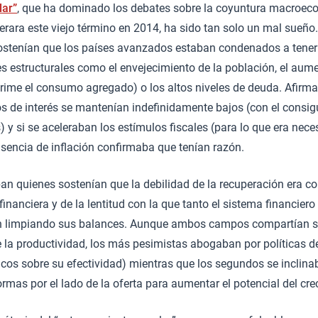
lar”
, que ha dominado los debates sobre la coyuntura macroe
rara este viejo término en 2014, ha sido tan solo un mal sueño
ostenían que los países avanzados estaban condenados a tener
es estructurales como el envejecimiento de la población, el aume
rime el consumo agregado) o los altos niveles de deuda. Afirm
pos de interés se mantenían indefinidamente bajos (con el consig
) y si se aceleraban los estímulos fiscales (para lo que era nec
sencia de inflación confirmaba que tenían razón.
ban quienes sostenían que la debilidad de la recuperación era c
 financiera y de la lentitud con la que tanto el sistema financi
an limpiando sus balances. Aunque ambos campos compartían s
de la productividad, los más pesimistas abogaban por políticas
icos sobre su efectividad) mientras que los segundos se inclina
ormas por el lado de la oferta para aumentar el potencial del cre