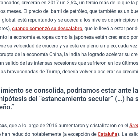
tancados, crecerán en 2017 un 3,6%, un tercio más de lo que la
s meses. El precio del barril de petróleo, que también es un bue
global, está repuntando y se acerca a los niveles de principios 
ares),
cuando comenzó su descalabro
, que lo llevó a estar por 
anto la economía europea como la japonesa están creciendo por
ene su velocidad de crucero y ya está en pleno empleo, cada v
rupta de la economía China, la India ha logrado acelerar su cr
an salido de las intensas recesiones que sufrieron en los últimos
as bravuconadas de Trump, debería volver a acelerar su crecimi
ecimiento se consolida, podríamos estar ante l
 hipótesis del “estancamiento secular” (…) ha 
eño.”
icos
, que a lo largo de 2016 aumentaron y cristalizaron en el
Brex
e han reducido notablemente (a excepción de
Cataluña
). La sal