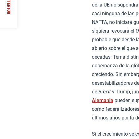
ANTERIOR
de la UE no supondrá 
 de la
casi ninguna de las 
//
NAFTA, no iniciará gu
siquiera revocará el
O
probable que desde la
abierto sobre el que 
décadas. Tema distint
gobernanza de la glob
creciendo. Sin embar
desestabilizadores de
de
Brexit
y Trump, jun
Alemania
pueden supo
como federalizadores
últimos años por la d
Si el crecimiento se 