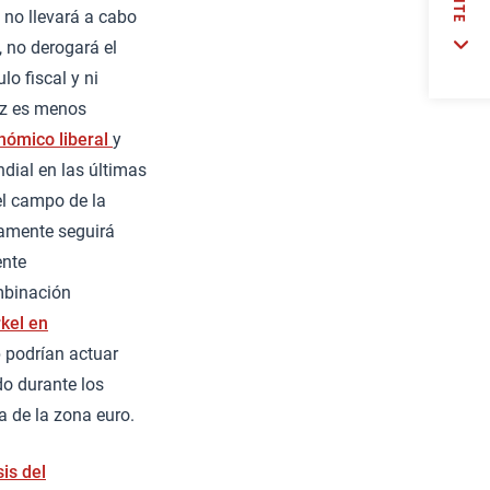
 no llevará a cabo
 no derogará el
o fiscal y ni
vez es menos
nómico liberal
y
ndial en las últimas
el campo de la
amente seguirá
ente
mbinación
kel en
 podrían actuar
o durante los
a de la zona euro.
is del