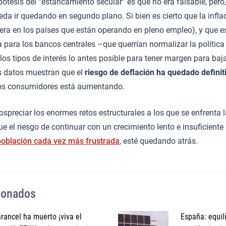
pótesis del “estancamiento secular” es que no era falsable, pe
eda ir quedando en segundo plano. Si bien es cierto que la infla
iera en los países que están operando en pleno empleo), y que 
para los bancos centrales –que querrían normalizar la polític
os tipos de interés lo antes posible para tener margen para baj
os datos muestran que el
riesgo de deflación ha quedado defini
los consumidores está aumentando.
nospreciar los enormes retos estructurales a los que se enfrenta
ue el riesgo de continuar con un crecimiento lento e insuficiente
población cada vez más frustrada
, esté quedando atrás.
cionados
arancel ha muerto ¡viva el
España: equili