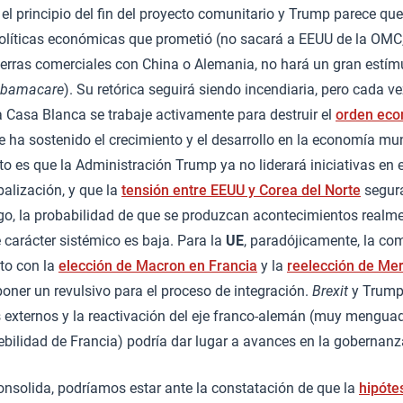
el principio del fin del proyecto comunitario y Trump parece que
políticas económicas que prometió (no sacará a EEUU de la OMC,
erras comerciales con China o Alemania, no hará un gran estímul
bamacare
). Su retórica seguirá siendo incendiaria, pero cada 
 Casa Blanca se trabaje activamente para destruir el
orden eco
se ha sostenido el crecimiento y el desarrollo en la economía mu
o es que la Administración Trump ya no liderará iniciativas en 
alización, y que la
tensión entre EEUU y Corea del Norte
segur
go, la probabilidad de que se produzcan acontecimientos realm
 carácter sistémico es baja. Para la
UE
, paradójicamente, la co
to con la
elección de Macron en Francia
y la
reelección de Mer
ner un revulsivo para el proceso de integración.
Brexit
y Trump
 externos y la reactivación del eje franco-alemán (muy menguad
ebilidad de Francia) podría dar lugar a avances en la gobernanz
consolida, podríamos estar ante la constatación de que la
hipótes