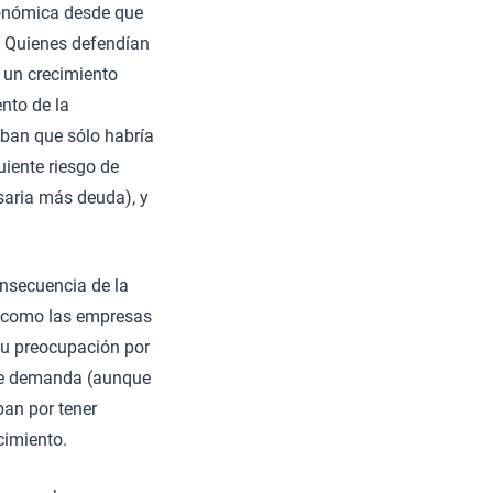
conómica desde que
. Quienes defendían
 un crecimiento
nto de la
aban que sólo habría
uiente riesgo de
esaria más deuda), y
onsecuencia de la
ero como las empresas
u preocupación por
 de demanda (aunque
ban por tener
cimiento.