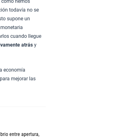
ro, como hemos
ción todavía no se
esto supone un
a monetaria
arlos cuando llegue
tivamente atrás
y
 la economía
 para mejorar las
brio entre apertura,