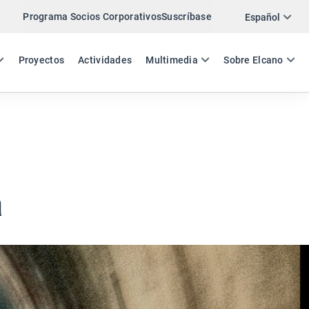
Programa Socios Corporativos
Suscríbase
Twitter
Español
LinkedIn
ES
EN
Proyectos
Actividades
Multimedia
Sobre Elcano
Email
Enlace
COMPARTIR COMENTARIO
a