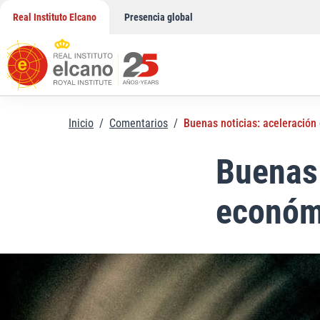
Saltar
Real Instituto Elcano
Presencia global
al
contenido
Inicio
/
Comentarios
/
Buenas noticias: aceleración
Buenas 
económi