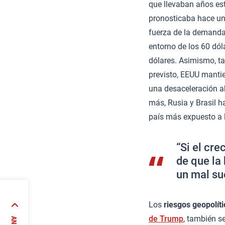
que llevaban años es
pronosticaba hace uno
fuerza de la demanda 
entorno de los 60 dól
dólares. Asimismo, t
previsto, EEUU manti
una desaceleración ab
más, Rusia y Brasil h
país más expuesto a l
“Si el cr
de que la
un mal su
ás,
Los
riesgos geopolít
ente
de Trump
, también s