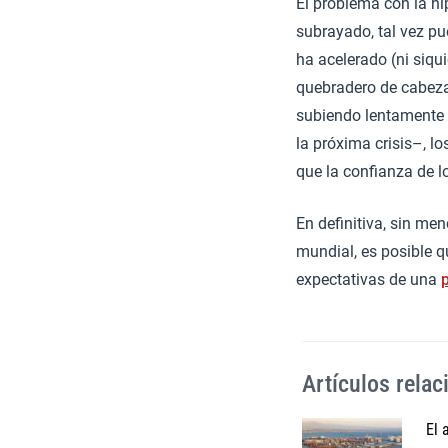
El problema con la hi
subrayado, tal vez pu
ha acelerado (ni siqu
quebradero de cabeza 
subiendo lentamente l
la próxima crisis–, l
que la confianza de 
En definitiva, sin me
mundial, es posible q
expectativas de una
Artículos rela
El 